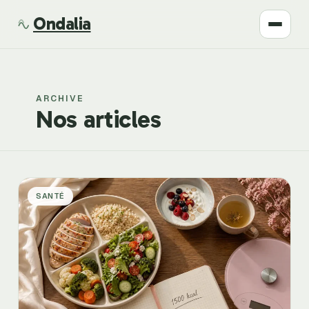
Ondalia
Santé
ARCHIVE
Beauté
Nos articles
Développement
Mode
SANTÉ
Bien-être