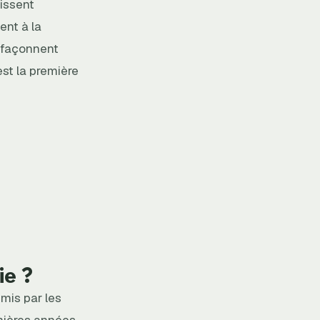
gissent
ent à la
s façonnent
st la première
ie ?
mis par les