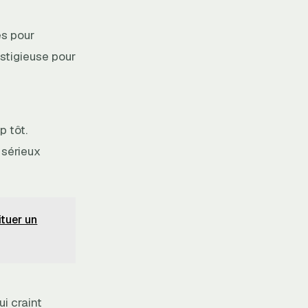
es pour
estigieuse pour
p tôt.
 sérieux
tuer un
i craint