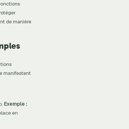
njonctions
protéger
uent de manière
emples
ctions
se manifestent
p.
Exemple :
place en