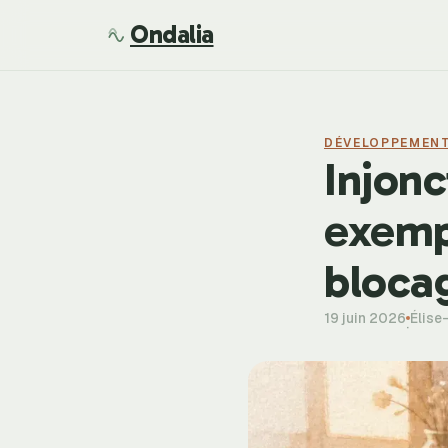
Ondalia
DÉVELOPPEMEN
Injonc
exempl
blocag
19 juin 2026
Élise
·