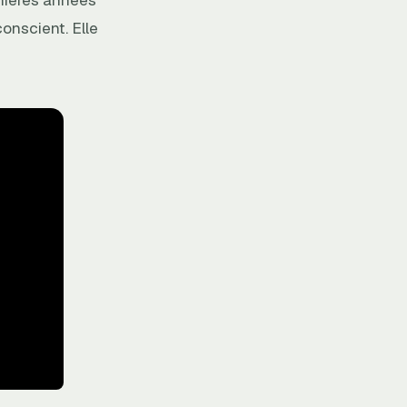
emières années
conscient. Elle