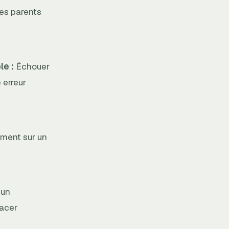
ses parents
e :
Échouer
 erreur
iment sur un
 un
facer