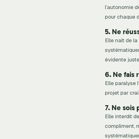
l’autonomie d
pour chaque d
5. Ne réus
Elle naît de l
systématiqueme
évidente just
6. Ne fais 
Elle paralyse l
projet par cra
7. Ne sois
Elle interdit 
compliment, m
systématiquem