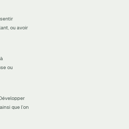
sentir
ant, ou avoir
 à
use ou
Développer
insi que l’on