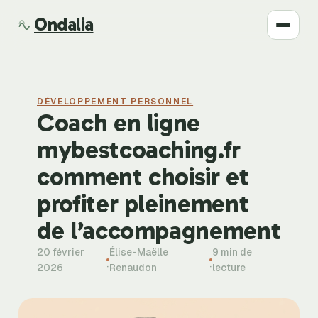
Ondalia
Santé
DÉVELOPPEMENT PERSONNEL
Beauté
Coach en ligne
mybestcoaching.fr
Développement
comment choisir et
Mode
profiter pleinement
de l’accompagnement
Bien-être
20 février
Élise-Maëlle
9 min de
·
·
2026
Renaudon
lecture