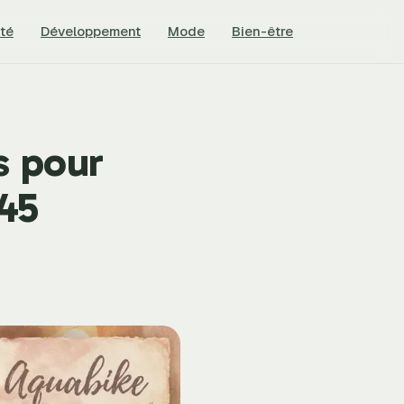
té
Développement
Mode
Bien-être
s pour
 45