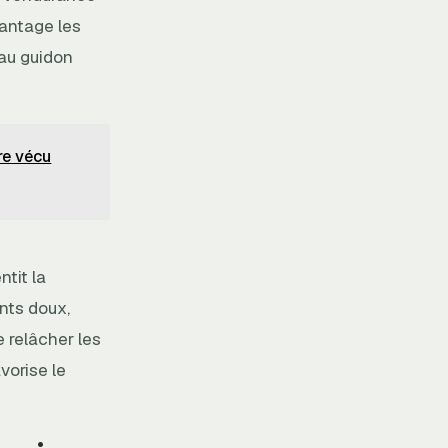
vantage les
t au guidon
re vécu
tit la
nts doux,
e relâcher les
vorise le