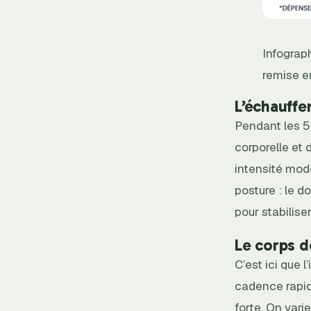
Infograp
remise e
L’échauffem
Pendant les 5 
corporelle et 
intensité modé
posture : le d
pour stabilise
Le corps d
C’est ici que 
cadence rapid
forte. On vari