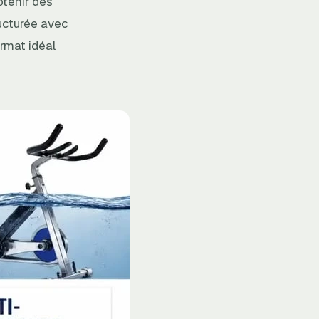
btenir des
tructurée avec
rmat idéal