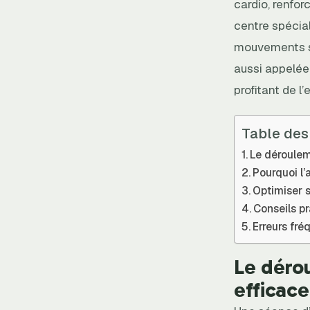
cardio, renfor
centre spécial
mouvements sur
aussi appelé
profitant de l’
Table des
Le déroulem
Pourquoi l’
Optimiser s
Conseils p
Erreurs fré
Le déro
efficace