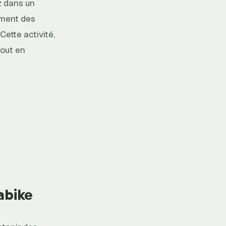
z dans un
ement des
ette activité,
tout en
abike