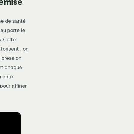
remise
ine de santé
au porte le
. Cette
torisent : on
a pression
ant chaque
n entre
 pour affiner