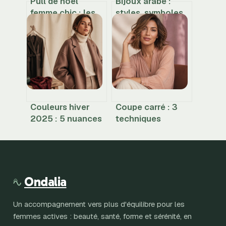
Pull de noël
Bijoux arabe :
femme chic : les
styles, symboles
codes pour un
et conseils pour
look festif élégant
bien les choisir
Couleurs hiver
Coupe carré : 3
2025 : 5 nuances
techniques
organiques pour
expertes pour
remplacer le noir
décupler le
et affirmer votre
volume des
style
cheveux fins
Ondalia
Un accompagnement vers plus d'équilibre pour les
femmes actives : beauté, santé, forme et sérénité, en