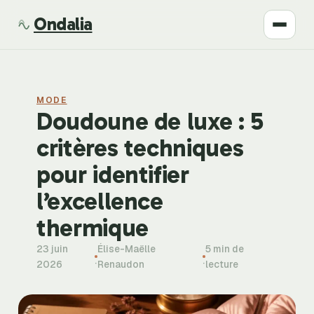
Ondalia
Santé
MODE
Beauté
Doudoune de luxe : 5
critères techniques
Développement
pour identifier
Mode
l’excellence
thermique
Bien-être
23 juin
Élise-Maëlle
5 min de
·
·
2026
Renaudon
lecture