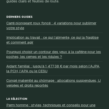
guides clairs et feuilles de route.
DERNIERS GUIDES
Carré plongeant roux foncé : 4 variations pour sublimer
votre style
Implication au travail : ce qui l’alimente, ce qui la fragilise
et comment agir
Pourquoi choisir un contour des yeux à la caféine pour les
poches, les cernes et les ridules ?
Aidant familial : jusqu’à 1 477,38 € par mois selon l’AJPA,
la PCH, l’APA ou le CESU
Congé maternité au chômage : allocations suspendues, IJ
versées et droits reportés
LA SÉLECTION
Perm homme : styles, techniques et conseils pour une