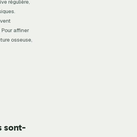
ve régulière,
siques.
uvent
 Pour affiner
ucture osseuse,
s sont-