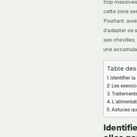
trop massives.
cette zone sem
Pourtant, avoi
d’adapter sa s
ses chevilles,
une accumulat
Table des
Identifier l
Les exercic
Traitement
L’alimentati
Astuces quo
Identifi