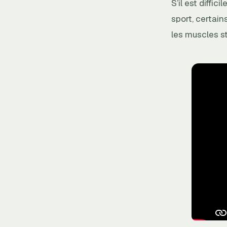
S’il est diffi
sport, certai
les muscles st