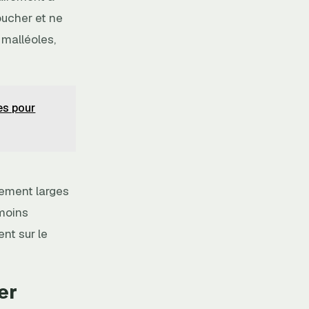
oucher et ne
 malléoles,
les pour
lement larges
 moins
nt sur le
er