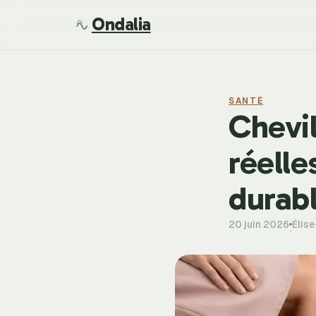
Ondalia
SANTÉ
Chevil
réelle
durab
20 juin 2026
Élis
·