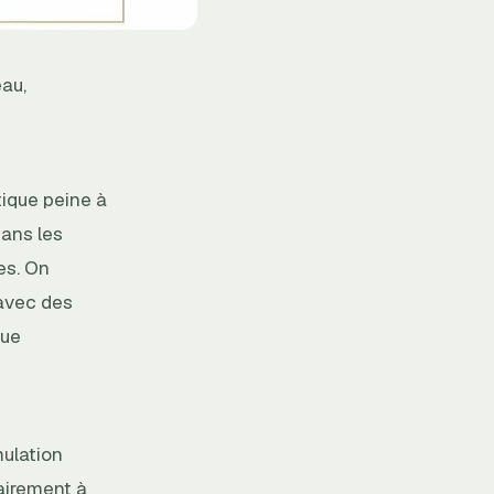
eau,
tique peine à
dans les
es. On
 avec des
que
ulation
airement à