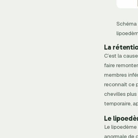
Schéma e
lipoedèm
La rétentio
C’est la caus
faire remonter
membres inféri
reconnaît ce 
chevilles plus
temporaire, a
Le lipoedè
Le lipoedème 
anormale de c