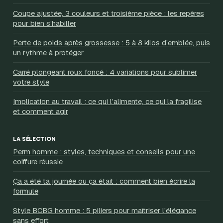
Coupe ajustée, 3 couleurs et troisième pièce : les repères
pour bien s’habiller
Perte de poids après grossesse : 5 à 8 kilos d’emblée, puis
un rythme à protéger
Carré plongeant roux foncé : 4 variations pour sublimer
votre style
Implication au travail : ce qui l’alimente, ce qui la fragilise
et comment agir
LA SÉLECTION
Perm homme : styles, techniques et conseils pour une
coiffure réussie
Ça a été ta journée ou ça était : comment bien écrire la
formule
Style BCBG homme : 5 piliers pour maîtriser l'élégance
sans effort