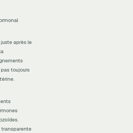
 hormonal
juste après le
la
saignements
 pas toujours
térine.
ments
hormones
tozoïdes.
et transparente