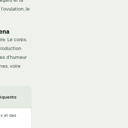
’ovulation, le
rena
re. Le corps,
production
tes d’humeur
nes, voire
équents
ux et des