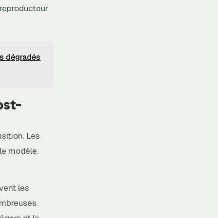
 reproducteur
os dégradés
ost-
sition. Les
 le modèle.
vent les
nombreuses
égers et la