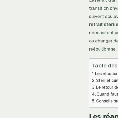
transition phy
suivent soulè
retrait stéril
nécessitant u
ou changer de 
rééquilibrage.
Table des
Les réactio
Stérilet cui
Le retour de
Quand faut-
Conseils pr
Les réa