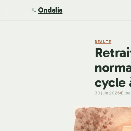
Ondalia
BEAUTÉ
Retrai
normau
cycle 
30 juin 2026
Élis
·