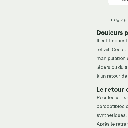
Infograph
Douleurs p
Il est fréquen
retrait. Ces c
manipulation d
légers ou du
s
à un retour de
Le retour d
Pour les utili
perceptibles 
synthétiques, 
Après le retra