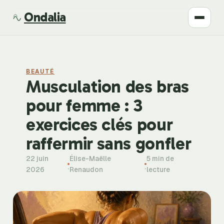
Ondalia
Santé
BEAUTÉ
Beauté
Musculation des bras
pour femme : 3
Développement
exercices clés pour
Mode
raffermir sans gonfler
22 juin
Élise-Maëlle
5 min de
Bien-être
·
·
2026
Renaudon
lecture