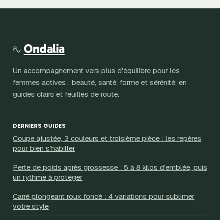
techniques pour
écoresponsabilité,
réussir vos
comment choisir
dégradés à
votre nouvelle
domicile
signature ?
Ondalia
Un accompagnement vers plus d'équilibre pour les
femmes actives : beauté, santé, forme et sérénité, en
guides clairs et feuilles de route.
DERNIERS GUIDES
Coupe ajustée, 3 couleurs et troisième pièce : les repères
pour bien s’habiller
Perte de poids après grossesse : 5 à 8 kilos d’emblée, puis
un rythme à protéger
Carré plongeant roux foncé : 4 variations pour sublimer
votre style