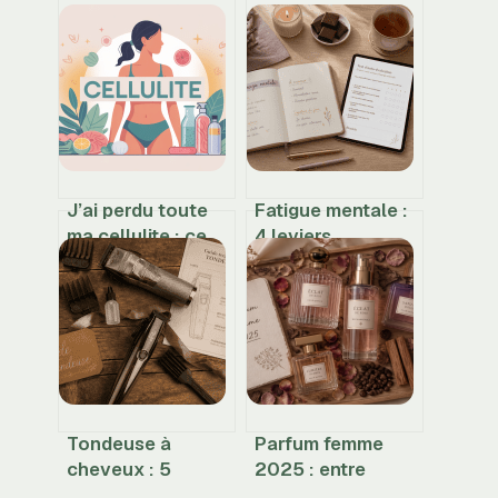
J’ai perdu toute
Fatigue mentale :
ma cellulite : ce
4 leviers
qu’il faut vraiment
physiologiques
comprendre
pour retrouver
votre clarté
d’esprit
Tondeuse à
Parfum femme
cheveux : 5
2025 : entre
critères
audace boisée et