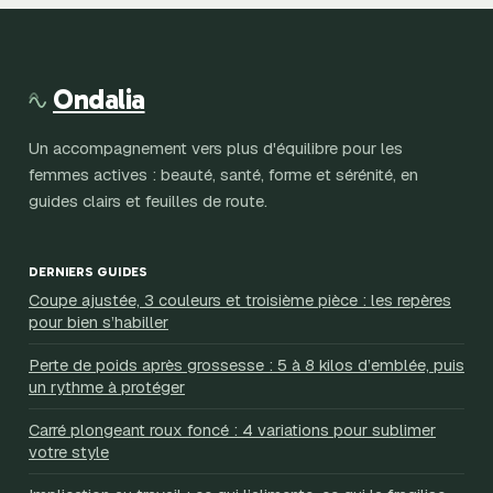
techniques pour
vibrantes, effets
réussir vos
magnétiques et
dégradés à
essentiels de
domicile
saison
Ondalia
Un accompagnement vers plus d'équilibre pour les
femmes actives : beauté, santé, forme et sérénité, en
guides clairs et feuilles de route.
DERNIERS GUIDES
Coupe ajustée, 3 couleurs et troisième pièce : les repères
pour bien s’habiller
Perte de poids après grossesse : 5 à 8 kilos d’emblée, puis
un rythme à protéger
Carré plongeant roux foncé : 4 variations pour sublimer
votre style