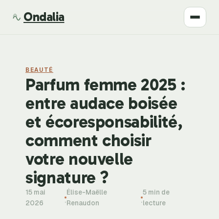
Ondalia
Santé
BEAUTÉ
Beauté
Parfum femme 2025 :
entre audace boisée
Développement
et écoresponsabilité,
Mode
comment choisir
votre nouvelle
Bien-être
signature ?
15 mai
Élise-Maëlle
5 min de
·
·
2026
Renaudon
lecture