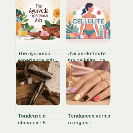
The ayurveda
J’ai perdu toute
experience avis :
ma cellulite : ce
ce que pensent
qu’il faut vraiment
vraiment les
comprendre
utilisateurs
Tondeuse à
Tendances vernis
cheveux : 5
à ongles :
critères
couleurs