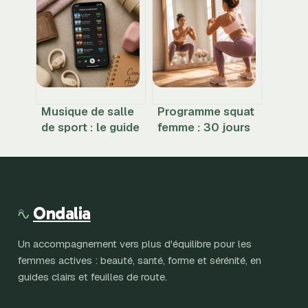
un nettoyage
kilo et 4 piliers
optimal
pour transformer
votre physique
Musique de salle
Programme squat
de sport : le guide
femme : 30 jours
du BPM idéal pour
pour transformer
booster vos
ses jambes et ses
performances
fessiers
Ondalia
Un accompagnement vers plus d'équilibre pour les
femmes actives : beauté, santé, forme et sérénité, en
guides clairs et feuilles de route.