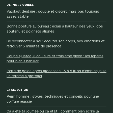
DERNIERS GUIDES
Valplast dentaire : souple et discret, mais pas toujours
assez stable
Bonne posture au bureau : écran à hauteur des yeux, dos
soutenu et poignets alignés
Se reconnecter à soi : écouter son corps, ses émotions et
retrouver 5 minutes de présence
Coupe ajustée, 3 couleurs et troisième pièce : les repères
pour bien s’habiller
Perte de poids après grossesse : 5 à 8 kilos d’emblée, puis
un rythme à protéger
LA SÉLECTION
Perm homme : styles, techniques et conseils pour une
coiffure réussie
Ça a été ta journée ou ça était : comment bien écrire la