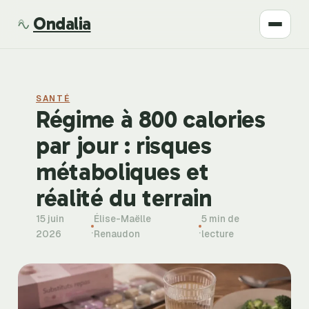
Ondalia
Santé
SANTÉ
Beauté
Régime à 800 calories
par jour : risques
Développement
métaboliques et
Mode
réalité du terrain
15 juin
Élise-Maëlle
5 min de
Bien-être
·
·
2026
Renaudon
lecture