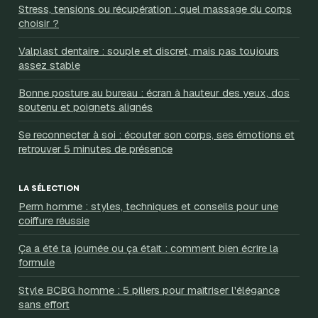
Stress, tensions ou récupération : quel massage du corps
choisir ?
Valplast dentaire : souple et discret, mais pas toujours
assez stable
Bonne posture au bureau : écran à hauteur des yeux, dos
soutenu et poignets alignés
Se reconnecter à soi : écouter son corps, ses émotions et
retrouver 5 minutes de présence
LA SÉLECTION
Perm homme : styles, techniques et conseils pour une
coiffure réussie
Ça a été ta journée ou ça était : comment bien écrire la
formule
Style BCBG homme : 5 piliers pour maîtriser l'élégance
sans effort