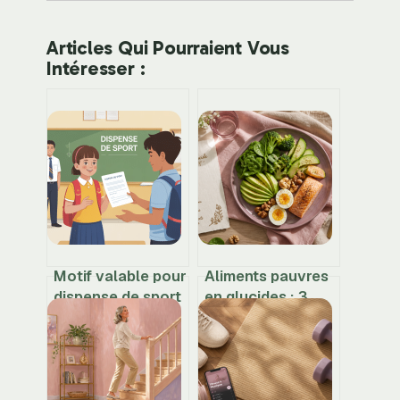
Articles Qui Pourraient Vous
Intéresser :
Motif valable pour
Aliments pauvres
dispense de sport
en glucides : 3
: ce qu’il faut
piliers pour mincir
savoir pour être
sans jamais avoir
en règle
faim