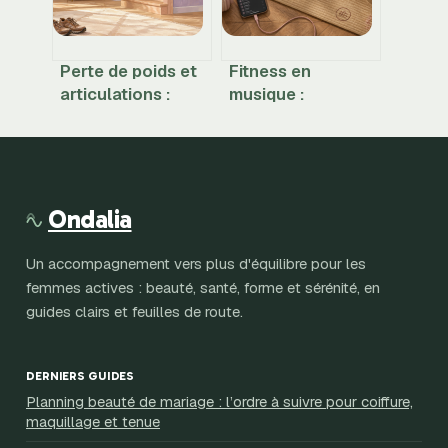
Perte de poids et
Fitness en
articulations :
musique :
comment perdre
optimisez vos
10 % de masse
performances
pour diviser par
grâce au rythme
deux vos douleurs
et aux BPM
Ondalia
Un accompagnement vers plus d'équilibre pour les
femmes actives : beauté, santé, forme et sérénité, en
guides clairs et feuilles de route.
DERNIERS GUIDES
Planning beauté de mariage : l’ordre à suivre pour coiffure,
maquillage et tenue