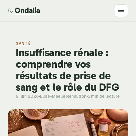
Ondalia
Santé
SANTÉ
Beauté
Insuffisance rénale :
comprendre vos
Développement
résultats de prise de
Mode
sang et le rôle du DFG
9 juin 2026
Élise-Maëlle Renaudon
5 min de lecture
Bien-être
·
·