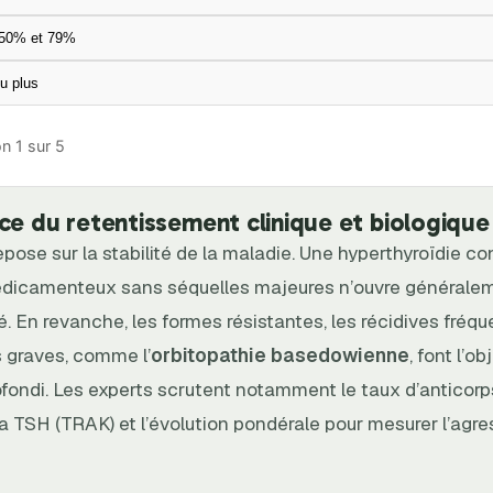
 50% et 79%
u plus
n 1 sur 5
ce du retentissement clinique et biologique
epose sur la stabilité de la maladie. Une hyperthyroïdie co
dicamenteux sans séquelles majeures n’ouvre généralem
té. En revanche, les formes résistantes, les récidives fréqu
 graves, comme l’
orbitopathie basedowienne
, font l’ob
ondi. Les experts scrutent notamment le taux d’anticorp
a TSH (TRAK) et l’évolution pondérale pour mesurer l’agres