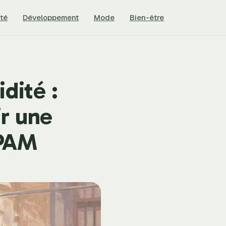
té
Développement
Mode
Bien-être
dité :
ir une
CPAM