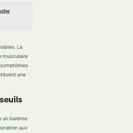
ruche
rables. La
e musculaire
es symptômes
stituent une
seuils
e un barème
llocation aux