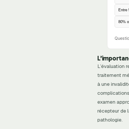
Entre
80% o
Questio
L’importan
L’évaluation r
traitement mé
à une invalidi
complications
examen approf
récepteur de l
pathologie.