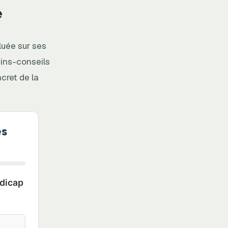
e
luée sur ses
ins-conseils
cret de la
es
ndicap