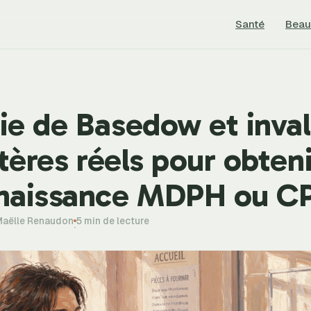
Santé
Beau
e de Basedow et invali
itères réels pour obten
naissance MDPH ou 
Maëlle Renaudon
5 min de lecture
·