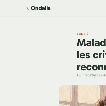
Ondalia
SANTÉ
Maladi
les cr
recon
1 juin 2026
Élise-
·