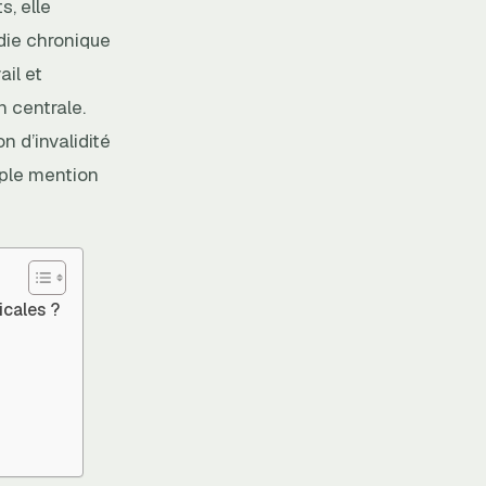
, elle
ie chronique
ail et
n centrale.
 d’invalidité
mple mention
icales ?