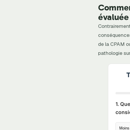
Comment
évaluée
Contrairement
conséquences 
de la CPAM ou
pathologie sur
T
1. Qu
consi
Moins