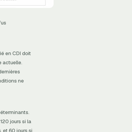
fus
rié en CDI doit
e actuelle.
 dernières
nditions ne
déterminants.
20 jours si la
 et 60 jours si