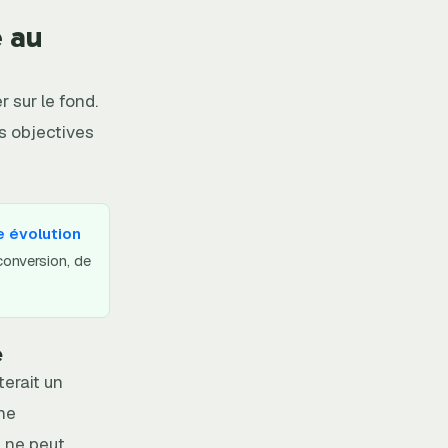
e au
 sur le fond.
ns objectives
e évolution
conversion, de
e
erait un
une
t ne peut