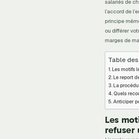
salariés de c
l’accord de l’
principe même 
ou différer vo
marges de man
Table des
Les motifs 
Le report d
La procédur
Quels recou
Anticiper p
Les mot
refuser