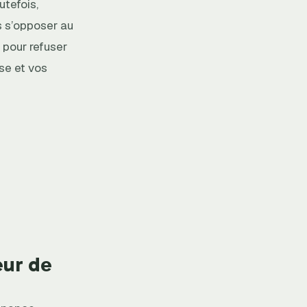
utefois,
s s’opposer au
 pour refuser
nse et vos
eur de