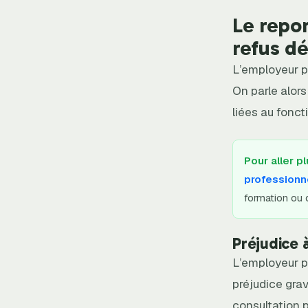
Le repor
refus déf
L’employeur pe
On parle alors
liées au fonct
Pour aller pl
professionn
formation ou d
Préjudice 
L’employeur p
préjudice gra
consultation 