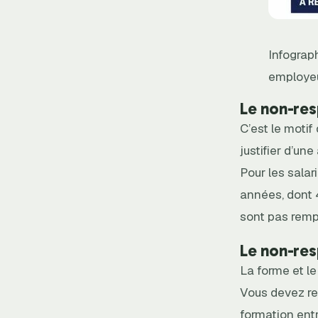
Infograp
employe
Le non-res
C’est le motif
justifier d’un
Pour les salar
années, dont 
sont pas rempl
Le non-res
La forme et l
Vous devez res
formation entr