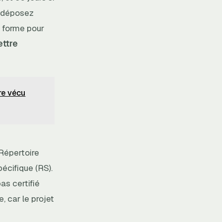
s déposez
e forme pour
ettre
re vécu
 Répertoire
écifique (RS).
as certifié
, car le projet