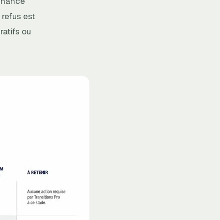
venance
 refus est
atifs ou