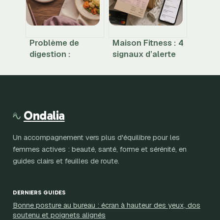
Problème de
Maison Fitness : 4
digestion :
signaux d’alerte
pourquoi vos
pour identifier une
choix alimentaires
arnaque avant de
aggravent vos
commander
ballonnements
Ondalia
Un accompagnement vers plus d'équilibre pour les
femmes actives : beauté, santé, forme et sérénité, en
guides clairs et feuilles de route.
DERNIERS GUIDES
Bonne posture au bureau : écran à hauteur des yeux, dos
soutenu et poignets alignés