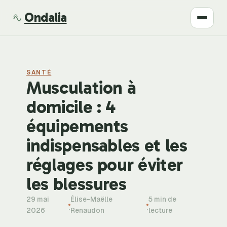
Ondalia
Santé
SANTÉ
Beauté
Musculation à
domicile : 4
Développement
équipements
Mode
indispensables et les
réglages pour éviter
Bien-être
les blessures
29 mai
Élise-Maëlle
5 min de
·
·
2026
Renaudon
lecture