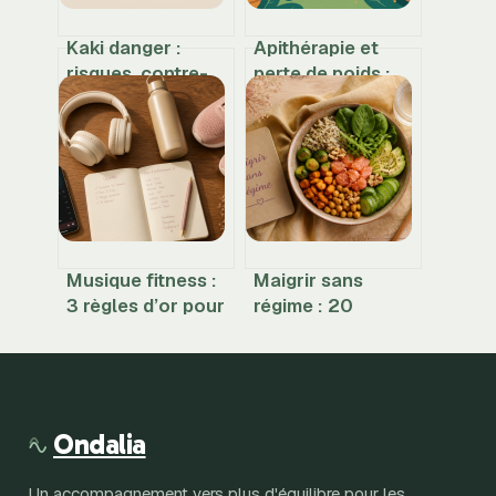
Kaki danger :
Apithérapie et
risques, contre-
perte de poids :
indications et
comment les
conseils pour en
produits de la
profiter
ruche peuvent-ils
sereinement
aider à maigrir
Musique fitness :
Maigrir sans
3 règles d’or pour
régime : 20
synchroniser vos
réflexes
BPM et booster
quotidiens pour
vos résultats
stabiliser sa
glycémie et éviter
l’effet yoyo
Ondalia
Un accompagnement vers plus d'équilibre pour les