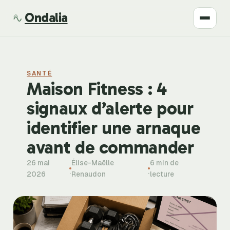
Ondalia
Santé
SANTÉ
Beauté
Maison Fitness : 4
signaux d’alerte pour
Développement
identifier une arnaque
Mode
avant de commander
26 mai
Élise-Maëlle
6 min de
Bien-être
·
·
2026
Renaudon
lecture