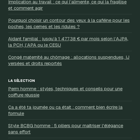
Implication au travail : ce qui l’alimente, ce qui la fragilise
et comment agir
Pourquoi choisir un contour des yeux à la caféine pour les
poches, les cernes et les ridules ?
Aidant familial : jusqu’à 1 477,38 € par mois selon l’AJPA,
la PCH, l’APA ou le CESU
Congé maternité au chômage : allocations suspendues, IJ
versées et droits reportés
LA SÉLECTION
Perm homme : styles, techniques et conseils pour une
coiffure réussie
Ça a été ta journée ou ça était : comment bien écrire la
formule
Style BCBG homme : 5 piliers pour maîtriser l'élégance
sans effort