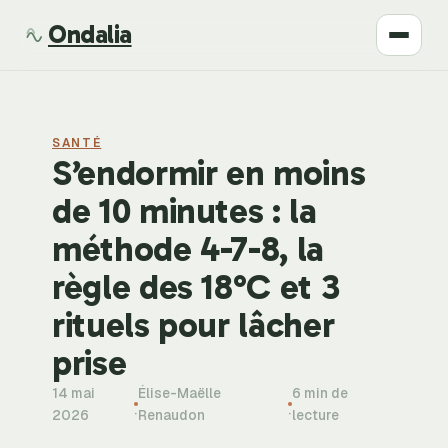
Ondalia
Santé
SANTÉ
Beauté
S’endormir en moins
de 10 minutes : la
Développement
méthode 4-7-8, la
Mode
règle des 18°C et 3
rituels pour lâcher
Bien-être
prise
14 mai
Élise-Maëlle
6 min de
·
·
2026
Renaudon
lecture