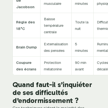
de
musculaire
minutes
physiq
Jacobson
Baisse
Règle des
Toute la
Difficu
température
18°C
nuit
thermi
centrale
Externalisation
5
Rumina
Brain Dump
des pensées
minutes
menta
Coupure
Protection
90 min
Cycle
des écrans
mélatonine
avant
décalé
Quand faut-il s’inquiéter
de ses difficultés
d’endormissement ?