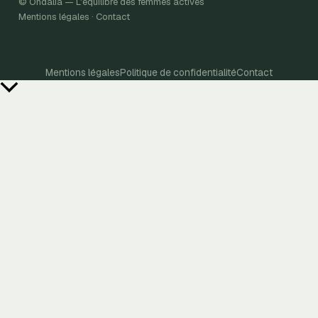
© Ondalia — L'équilibre des femmes actives
Mentions légales · Contact
Mentions légales
Politique de confidentialité
Contact
Retour
en
haut