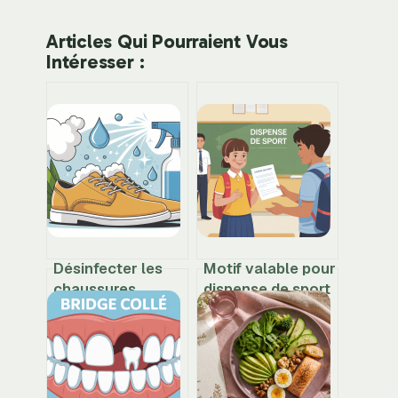
Articles Qui Pourraient Vous
Intéresser :
Désinfecter les
Motif valable pour
chaussures
dispense de sport
efficacement sans
: ce qu’il faut
les abîmer ni les
savoir pour être
déformer
en règle