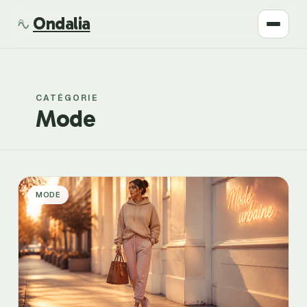
Ondalia
Santé
CATÉGORIE
Beauté
Mode
Développement
Mode
MODE
Bien-être