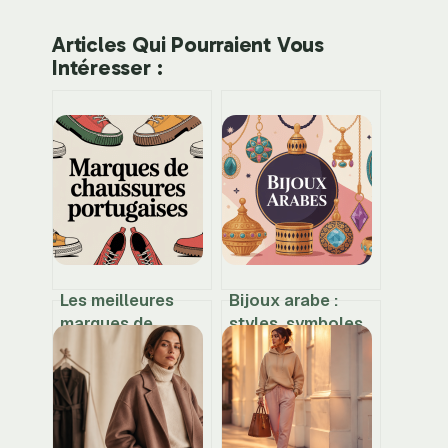
Articles Qui Pourraient Vous
Intéresser :
Les meilleures
Bijoux arabe :
marques de
styles, symboles
chaussures
et conseils pour
portugaises à
bien les choisir
connaître
absolument