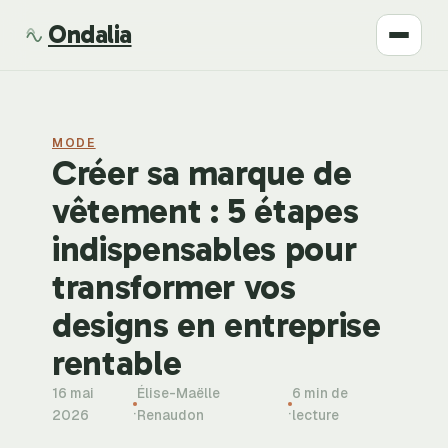
Ondalia
Santé
MODE
Beauté
Créer sa marque de
vêtement : 5 étapes
Développement
indispensables pour
Mode
transformer vos
designs en entreprise
Bien-être
rentable
16 mai
Élise-Maëlle
6 min de
·
·
2026
Renaudon
lecture