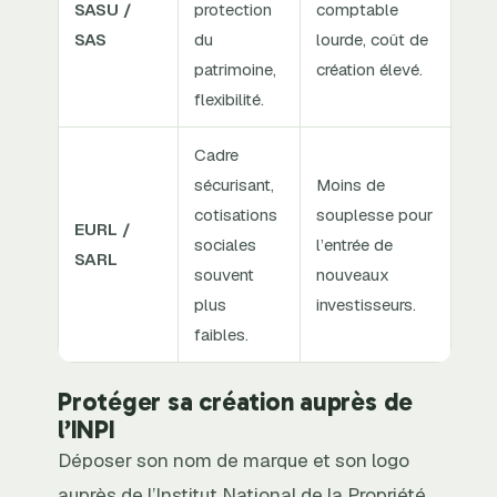
SASU /
protection
comptable
SAS
du
lourde, coût de
patrimoine,
création élevé.
flexibilité.
Cadre
sécurisant,
Moins de
cotisations
souplesse pour
EURL /
sociales
l’entrée de
SARL
souvent
nouveaux
plus
investisseurs.
faibles.
Protéger sa création auprès de
l’INPI
Déposer son nom de marque et son logo
auprès de l’Institut National de la Propriété