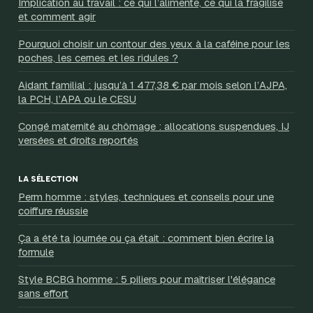
Implication au travail : ce qui l’alimente, ce qui la fragilise
et comment agir
Pourquoi choisir un contour des yeux à la caféine pour les
poches, les cernes et les ridules ?
Aidant familial : jusqu’à 1 477,38 € par mois selon l’AJPA,
la PCH, l’APA ou le CESU
Congé maternité au chômage : allocations suspendues, IJ
versées et droits reportés
LA SÉLECTION
Perm homme : styles, techniques et conseils pour une
coiffure réussie
Ça a été ta journée ou ça était : comment bien écrire la
formule
Style BCBG homme : 5 piliers pour maîtriser l'élégance
sans effort