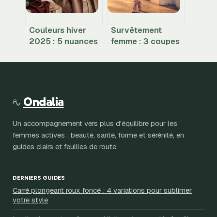
Couleurs hiver
Survêtement
2025 : 5 nuances
femme : 3 coupes
organiques pour
incontournables
remplacer le noir
et 4 accessoires
et affirmer votre
pour transformer
style
votre look
Ondalia
Un accompagnement vers plus d'équilibre pour les
femmes actives : beauté, santé, forme et sérénité, en
guides clairs et feuilles de route.
DERNIERS GUIDES
Carré plongeant roux foncé : 4 variations pour sublimer
votre style