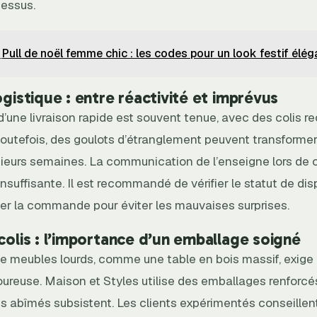
essus.
Pull de noël femme chic : les codes pour un look festif élég
ogistique : entre réactivité et imprévus
une livraison rapide est souvent tenue, avec des colis re
Toutefois, des goulots d’étranglement peuvent transformer
sieurs semaines. La communication de l’enseigne lors de c
insuffisante. Il est recommandé de vérifier le statut de dis
der la commande pour éviter les mauvaises surprises.
 colis : l’importance d’un emballage soigné
de meubles lourds, comme une table en bois massif, exige
oureuse. Maison et Styles utilise des emballages renforcé
ts abîmés subsistent. Les clients expérimentés conseillen