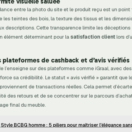
mité visuelle saluée
nce entre la photo du site et le produit reçu est un point f
 les teintes des bois, la texture des tissus et les dimensi
ux descriptions. Cette transparence limite les déceptions
 un élément déterminant pour la
satisfaction client
lors d’
s plateformes de cashback et d’avis vérifiés
e l’enseigne sur des plateformes comme iGraal, avec des 
rce sa crédibilité. Le statut « avis vérifié » garantit que l
roviennent de transactions réelles. Cela permet d’écarte
cité des retours et de se concentrer sur le parcours d’acha
age final du meuble.
Style BCBG homme : 5 piliers pour maîtriser l'élégance sans