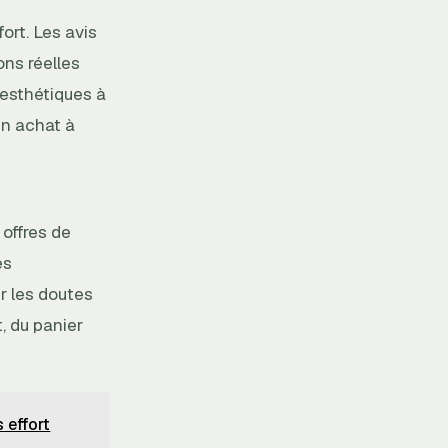
ort. Les avis
ons réelles
 esthétiques à
un achat à
offres de
es
r les doutes
t, du panier
 effort