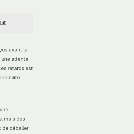
ant
çus avant la
 une attente
es retards est
ponibilité
 une
s, mais des
t de déballer