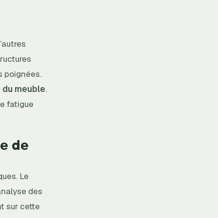
’autres
ructures
es poignées.
é du meuble
.
e fatigue
le de
ques. Le
analyse des
t sur cette