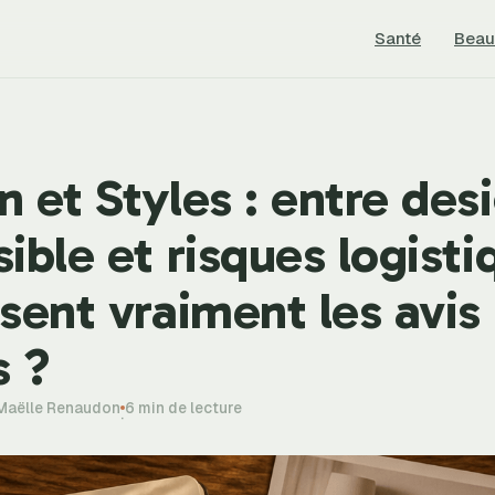
Santé
Beau
 et Styles : entre des
ible et risques logisti
sent vraiment les avis
s ?
Maëlle Renaudon
6 min de lecture
·