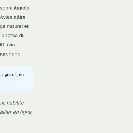
 sophistiqués
yles attire
e naturel et
s photos du
00 avis
 marchand.
t gratuit, en
, fiabilité
ilier en ligne