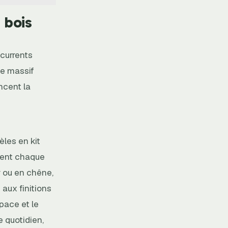
 bois
currents
ne massif
ncent la
les en kit
ndent chaque
r ou en chêne,
 aux finitions
space et le
e quotidien,