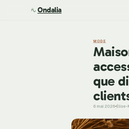
Ondalia
MODE
Maison
access
que di
client
6 mai 2026
Élise-
·