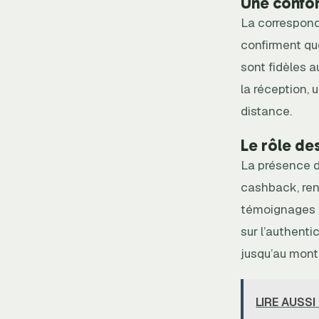
Une confor
La corresponda
confirment que
sont fidèles a
la réception,
distance.
Le rôle de
La présence d
cashback, renfo
témoignages p
sur l’authenti
jusqu’au mont
LIRE AUSSI