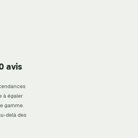
0 avis
s tendances
le à égaler
 de gamme.
au-delà des