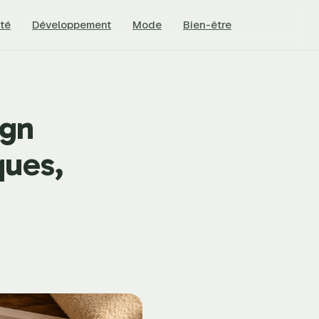
té
Développement
Mode
Bien-être
ign
ques,