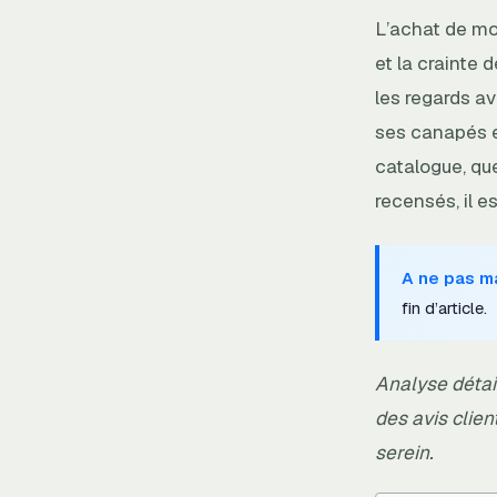
L’achat de mob
et la crainte 
les regards a
ses canapés en
catalogue, que
recensés, il e
A ne pas m
fin d’article.
Analyse détail
des avis clien
serein.