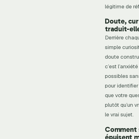
légitime de r
Doute, cur
traduit-el
Derrière chaq
simple curiosi
doute construc
c’est l’anxiét
possibles san
pour identifie
que votre que
plutôt qu’un v
le vrai sujet.
Comment sa
épuisent 