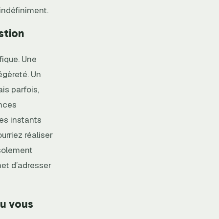
indéfiniment.
stion
fique. Une
égèreté. Un
is parfois,
ences
es instants
rriez réaliser
isolement
met d’adresser
ou vous