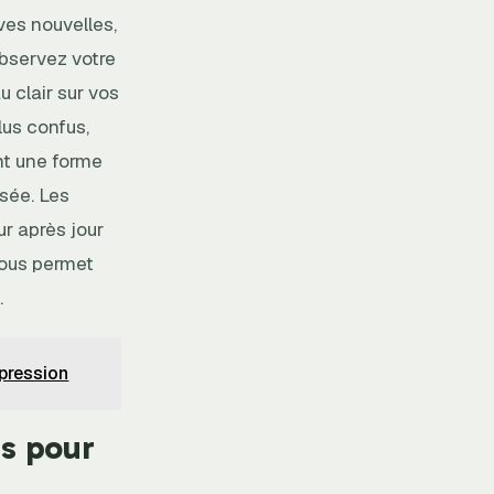
ves nouvelles,
observez votre
 clair sur vos
lus confus,
nt une forme
sée. Les
r après jour
vous permet
.
xpression
s pour