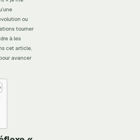
u’une
évolution ou
estions tourner
dre à les
s cet article,
 pour avancer
»
éflexe «