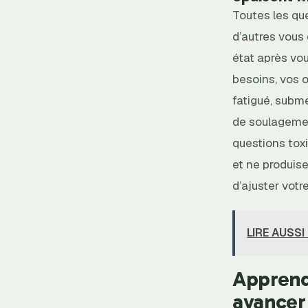
Toutes les qu
d’autres vous 
état après vou
besoins, vos o
fatigué, subm
de soulagemen
questions tox
et ne produis
d’ajuster votr
LIRE AUSSI
Apprend
avancer