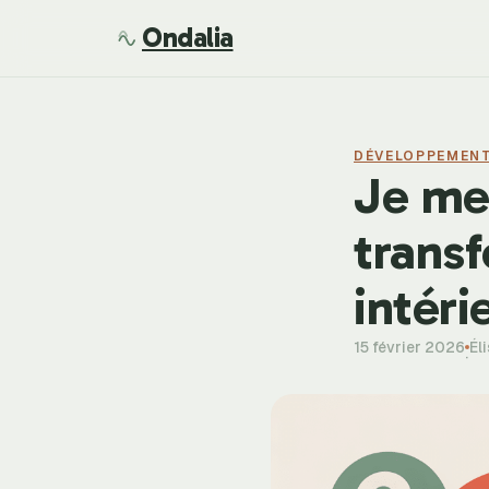
Ondalia
DÉVELOPPEMEN
Je me
transf
intéri
15 février 2026
Él
·