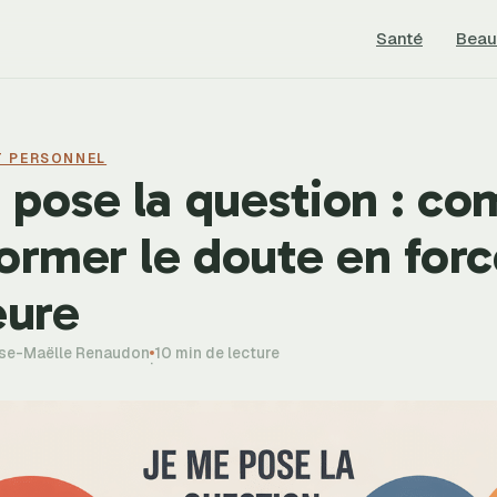
Santé
Beau
T PERSONNEL
 pose la question : c
ormer le doute en for
eure
ise-Maëlle Renaudon
10 min de lecture
·