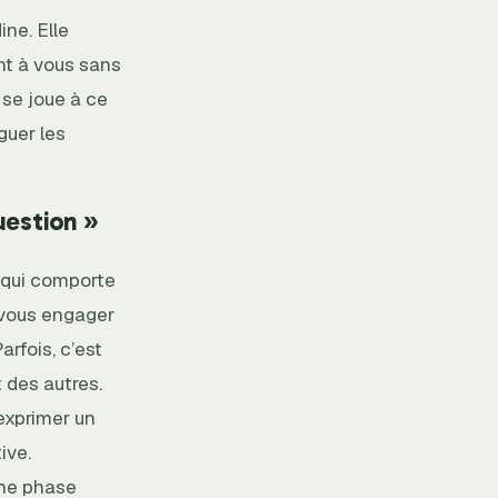
ne. Elle
ent à vous sans
se joue à ce
guer les
uestion »
 qui comporte
 vous engager
rfois, c’est
t des autres.
exprimer un
ive.
une phase