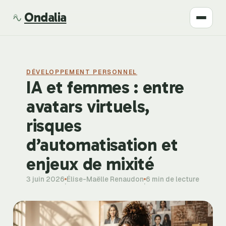
Ondalia
Santé
DÉVELOPPEMENT PERSONNEL
Beauté
IA et femmes : entre
avatars virtuels,
Développement
risques
Mode
d’automatisation et
enjeux de mixité
Bien-être
3 juin 2026
Élise-Maëlle Renaudon
6 min de lecture
·
·