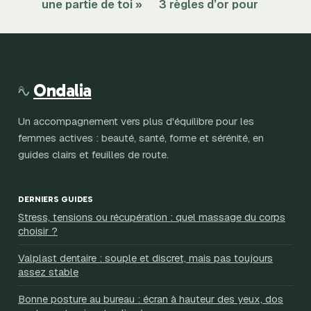
une partie de toi »
3 règles d’or pour
comment, où et
booster votre
pourquoi cela
endurance et
compte
briser vos limites
Ondalia
Un accompagnement vers plus d'équilibre pour les
femmes actives : beauté, santé, forme et sérénité, en
guides clairs et feuilles de route.
DERNIERS GUIDES
Stress, tensions ou récupération : quel massage du corps
choisir ?
Valplast dentaire : souple et discret, mais pas toujours
assez stable
Bonne posture au bureau : écran à hauteur des yeux, dos