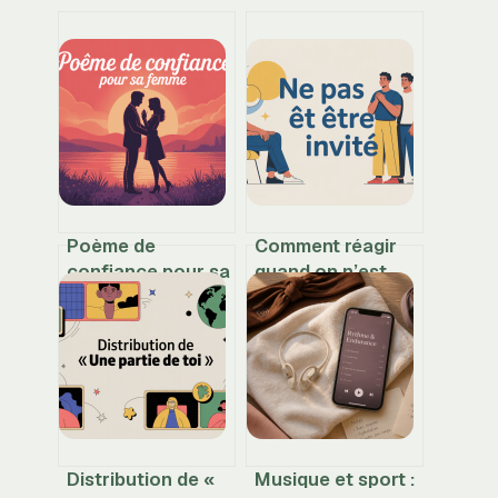
Poème de
Comment réagir
confiance pour sa
quand on n’est
femme : mots
pas invité sans se
justes pour la
faire du mal
rassurer
Distribution de «
Musique et sport :