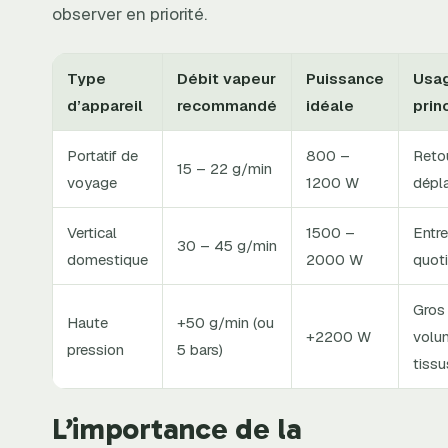
observer en priorité.
Type
Débit vapeur
Puissance
Usa
d’appareil
recommandé
idéale
prin
Portatif de
800 –
Reto
15 – 22 g/min
voyage
1200 W
dépl
Vertical
1500 –
Entre
30 – 45 g/min
domestique
2000 W
quoti
Gros
Haute
+50 g/min (ou
+2200 W
volu
pression
5 bars)
tissu
L’importance de la