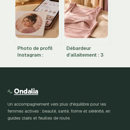
codes pour un
étapes
look réussi
indispensables
pour transformer
vos designs en
entreprise
rentable
Photo de profil
Débardeur
Instagram :
d’allaitement : 3
320×320 pixels et
systèmes
4 règles pour une
d’ouverture et
image nette
matières idéales
pour nourrir bébé
en toute sérénité
Ondalia
Un accompagnement vers plus d'équilibre pour les
femmes actives : beauté, santé, forme et sérénité, en
guides clairs et feuilles de route.