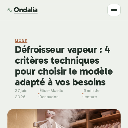
Ondalia
Santé
MODE
Beauté
Défroisseur vapeur : 4
critères techniques
Développement
pour choisir le modèle
Mode
adapté à vos besoins
27 juin
Élise-Maëlle
6 min de
Bien-être
·
·
2026
Renaudon
lecture