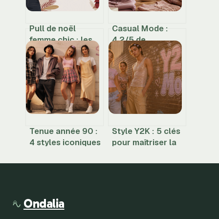
Pull de noël
Casual Mode :
femme chic : les
4,2/5 de
codes pour un
satisfaction mais
look festif élégant
une gestion des
retours à double
tranchant
Tenue année 90 :
Style Y2K : 5 clés
4 styles iconiques
pour maîtriser la
pour maîtriser le
mode des années
look rétro
2000 sans
tomber dans le
déguisement
Ondalia