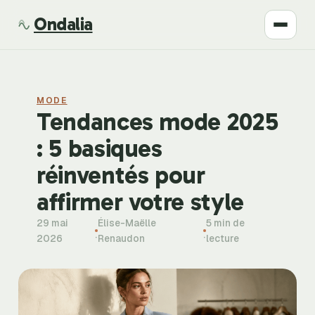
Ondalia
Santé
MODE
Beauté
Tendances mode 2025
: 5 basiques
Développement
réinventés pour
Mode
affirmer votre style
29 mai
Élise-Maëlle
5 min de
Bien-être
·
·
2026
Renaudon
lecture