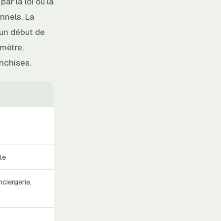
ar la loi ou la
nnels. La
 un début de
imètre,
anchises.
le
ciergerie,