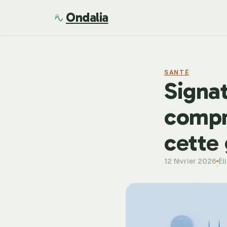
Ondalia
SANTÉ
Signa
compre
cette 
12 février 2026
Él
·