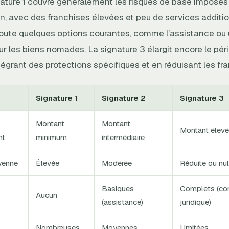
nature 1 couvre généralement les risques de base imposés p
n, avec des franchises élevées et peu de services additio
joute quelques options courantes, comme l’assistance ou
r les biens nomades. La signature 3 élargit encore le pér
égrant des protections spécifiques et en réduisant les fr
Signature 1
Signature 2
Signature 3
Montant
Montant
Montant élevé
nt
minimum
intermédiaire
yenne
Élevée
Modérée
Réduite ou nul
Basiques
Complets (con
Aucun
(assistance)
juridique)
Nombreuses
Moyennes
Limitées