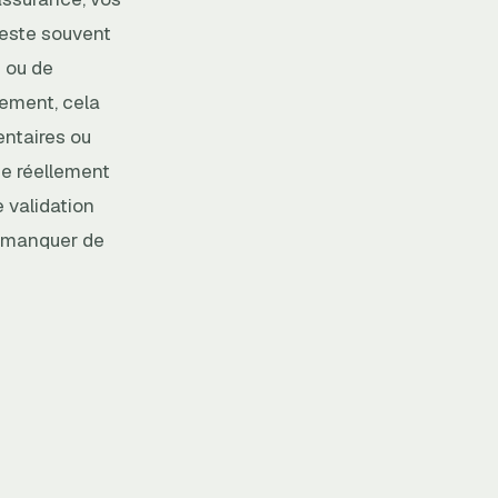
reste souvent
t ou de
tement, cela
entaires ou
he réellement
e validation
ni manquer de