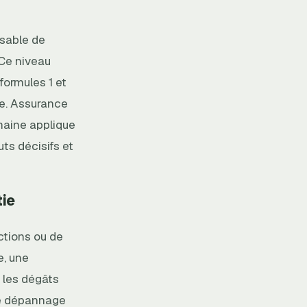
nsable de
 Ce niveau
formules 1 et
re. Assurance
maine applique
uts décisifs et
ie
ctions ou de
e, une
 les dégâts
nce dépannage