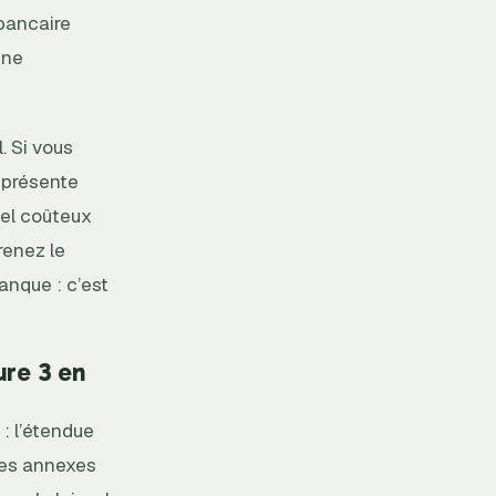
 bancaire
une
. Si vous
 présente
nnel coûteux
renez le
banque : c’est
ure 3 en
 : l’étendue
ces annexes