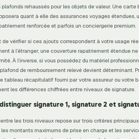
 plafonds rehaussés pour les objets de valeur. Une carte
roposera quant à elle des assurances voyages étendues, 
patriement renforcée et parfois un conciergerie premium.
t de vérifier si ces ajouts correspondent à votre usage réel
ent à l’étranger, une couverture rapatriement étendue ne
limité. À l’inverse, si vous possédez du matériel professio
 plafond de remboursement relevé devient déterminant. P
le tableau récapitulatif fourni par votre assureur ou votre 
ent les différences chiffrées entre niveaux de signature.
stinguer signature 1, signature 2 et signat
 entre les trois niveaux repose sur trois critères principaux
, les montants maximums de prise en charge et les servi