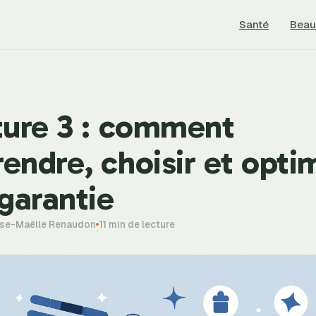
Santé
Beau
ture 3 : comment
ndre, choisir et opti
garantie
ise-Maëlle Renaudon
11 min de lecture
·