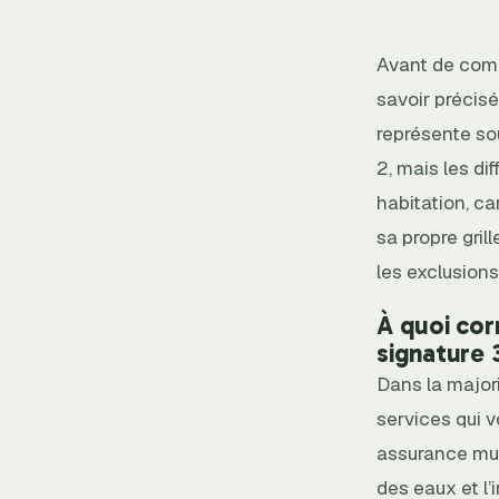
Avant de comp
savoir précis
représente sou
2, mais les di
habitation, c
sa propre gril
les exclusions
À quoi cor
signature 
Dans la major
services qui 
assurance mul
des eaux et l’