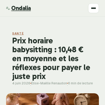
Ondalia
Santé
SANTÉ
Beauté
Prix horaire
babysitting : 10,48 €
Développement
en moyenne et les
Mode
réflexes pour payer le
juste prix
Bien-être
4 juin 2026
Élise-Maëlle Renaudon
6 min de lecture
·
·