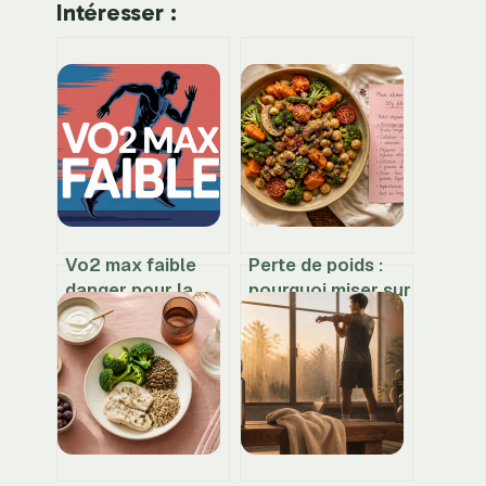
Intéresser :
Vo2 max faible
Perte de poids :
danger pour la
pourquoi miser sur
santé : ce que
30g de fibres et
vous devez
30 végétaux par
vraiment savoir
semaine ?