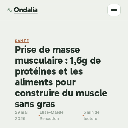
Ondalia
Santé
SANTÉ
Beauté
Prise de masse
musculaire : 1,6g de
Développement
protéines et les
Mode
aliments pour
construire du muscle
Bien-être
sans gras
29 mai
Élise-Maëlle
5 min de
·
·
2026
Renaudon
lecture