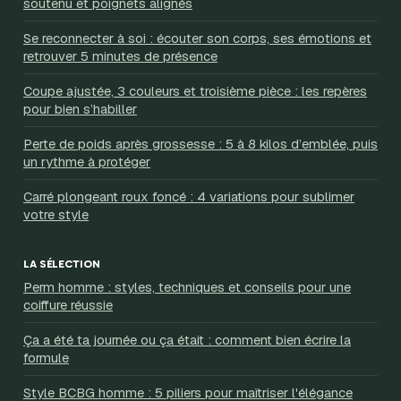
soutenu et poignets alignés
Se reconnecter à soi : écouter son corps, ses émotions et
retrouver 5 minutes de présence
Coupe ajustée, 3 couleurs et troisième pièce : les repères
pour bien s’habiller
Perte de poids après grossesse : 5 à 8 kilos d’emblée, puis
un rythme à protéger
Carré plongeant roux foncé : 4 variations pour sublimer
votre style
LA SÉLECTION
Perm homme : styles, techniques et conseils pour une
coiffure réussie
Ça a été ta journée ou ça était : comment bien écrire la
formule
Style BCBG homme : 5 piliers pour maîtriser l'élégance