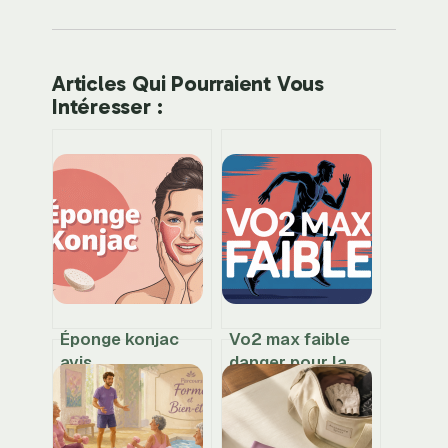
Articles Qui Pourraient Vous
Intéresser :
Éponge konjac
Vo2 max faible
avis
danger pour la
dermatologue :
santé : ce que
bénéfices, risques
vous devez
et bons réflexes
vraiment savoir