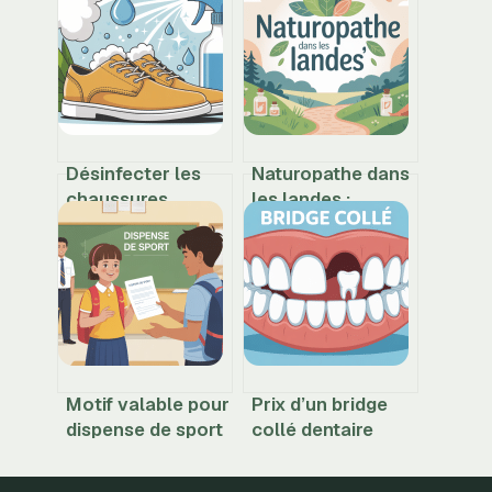
Désinfecter les
Naturopathe dans
chaussures
les landes :
efficacement sans
pourquoi choisir
les abîmer ni les
julienaturame
déformer
pour vous
accompagner
Motif valable pour
Prix d’un bridge
dispense de sport
collé dentaire
: ce qu’il faut
coût, options et
savoir pour être
conseils pour bien