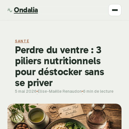
Ondalia
Santé
SANTÉ
Beauté
Perdre du ventre : 3
piliers nutritionnels
Développement
pour déstocker sans
Mode
se priver
5 mai 2026
Élise-Maëlle Renaudon
6 min de lecture
Bien-être
·
·