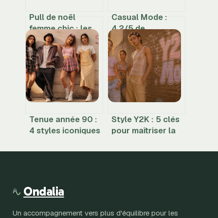
Pull de noël
Casual Mode :
femme chic : les
4,2/5 de
codes pour un
satisfaction mais
look festif élégant
une gestion des
retours à double
tranchant
Tenue année 90 :
Style Y2K : 5 clés
4 styles iconiques
pour maîtriser la
pour maîtriser le
mode des années
look rétro
2000 sans
tomber dans le
déguisement
Ondalia
Un accompagnement vers plus d'équilibre pour les