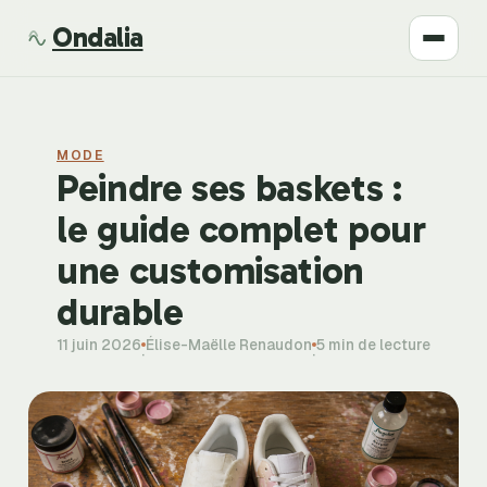
Ondalia
Santé
MODE
Beauté
Peindre ses baskets :
le guide complet pour
Développement
une customisation
Mode
durable
11 juin 2026
Élise-Maëlle Renaudon
5 min de lecture
Bien-être
·
·