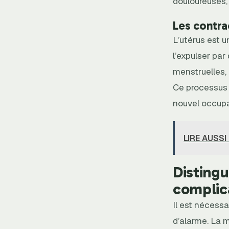
douloureuses
Les contra
L’utérus est u
l’expulser pa
menstruelles, 
Ce processus d
nouvel occupa
LIRE AUSSI
Disting
complica
Il est nécessa
d’alarme. La m