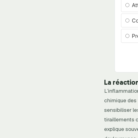
At
Co
Pr
La réactio
L’inflammation
chimique des f
sensibiliser l
tiraillements 
explique souv