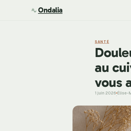
Ondalia
SANTÉ
Douleu
au cui
vous a
1 juin 2026
Élise-
·