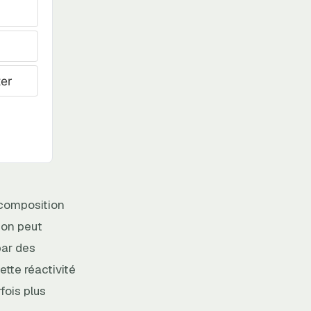
er
 composition
ion peut
par des
ette réactivité
fois plus