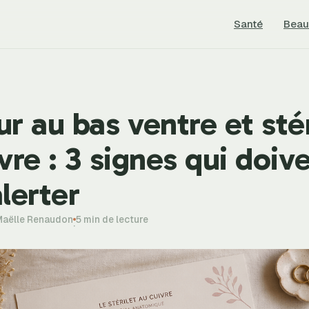
Santé
Beau
r au bas ventre et stér
vre : 3 signes qui doiv
lerter
Maëlle Renaudon
5 min de lecture
·