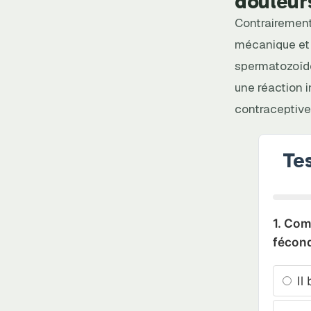
douleur
Contrairement 
mécanique et 
spermatozoïde
une réaction i
contraceptive
Tes
1. Com
fécond
Il 