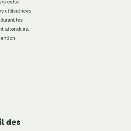
ers cette
 utilisatrices
 durant les
nt attendues,
tention
il des