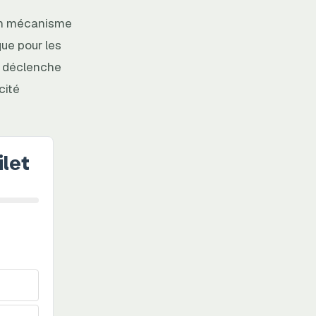
 un mécanisme
ue pour les
e déclenche
cité
ilet