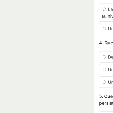
La 
au ni
Un
4. Que
De
Un 
Un
5. Que
persis