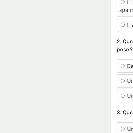
Il 
sper
Il 
2. Que
pose ?
De
Une
Un
3. Que
Un