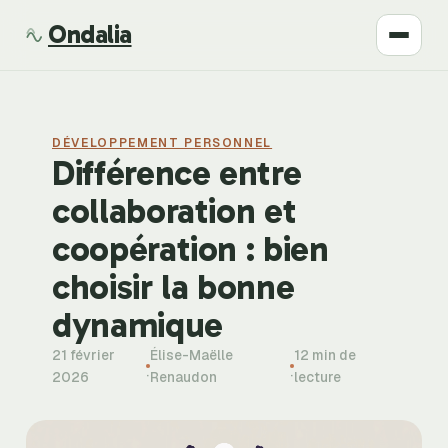
Ondalia
Santé
DÉVELOPPEMENT PERSONNEL
Beauté
Différence entre
collaboration et
Développement
coopération : bien
Mode
choisir la bonne
dynamique
Bien-être
21 février
Élise-Maëlle
12 min de
·
·
2026
Renaudon
lecture