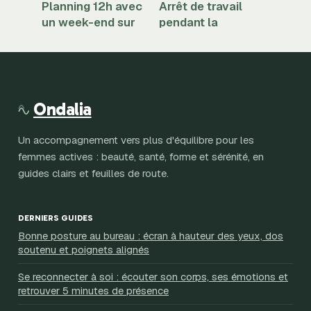
Planning 12h avec
Arrêt de travail
un week-end sur
pendant la
trois : concilier
grossesse : quels
continuité de
motifs invoquer et
service et
comment
équilibre vie pro-
convaincre votre
perso
médecin ?
Ondalia
Un accompagnement vers plus d'équilibre pour les
femmes actives : beauté, santé, forme et sérénité, en
guides clairs et feuilles de route.
DERNIERS GUIDES
Bonne posture au bureau : écran à hauteur des yeux, dos
soutenu et poignets alignés
Se reconnecter à soi : écouter son corps, ses émotions et
retrouver 5 minutes de présence