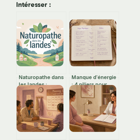
Intéresser :
Naturopathe dans
Manque d’énergie
les landes :
: 4 piliers pour
pourquoi choisir
identifier les
julienaturame
causes et
pour vous
retrouver votre
accompagner
vitalité