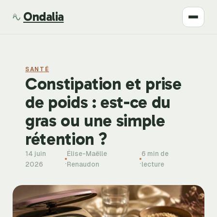
Ondalia
Santé
SANTÉ
Beauté
Constipation et prise
de poids : est-ce du
Développement
gras ou une simple
Mode
rétention ?
14 juin
Élise-Maëlle
6 min de
Bien-être
·
·
2026
Renaudon
lecture