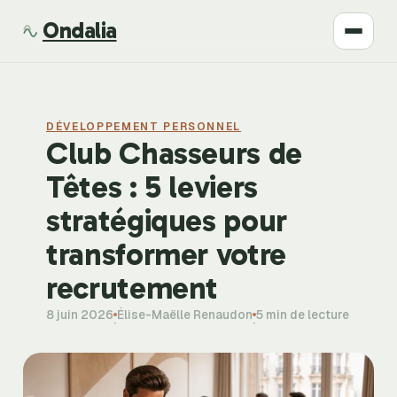
Ondalia
Santé
DÉVELOPPEMENT PERSONNEL
Beauté
Club Chasseurs de
Têtes : 5 leviers
Développement
stratégiques pour
Mode
transformer votre
recrutement
Bien-être
8 juin 2026
Élise-Maëlle Renaudon
5 min de lecture
·
·