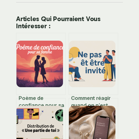
Articles Qui Pourraient Vous
Intéresser :
Poème de
Comment réagir
confiance pour sa
quand on n’est
femme : mots
pas invité sans se
justes pour la
faire du mal
rassurer