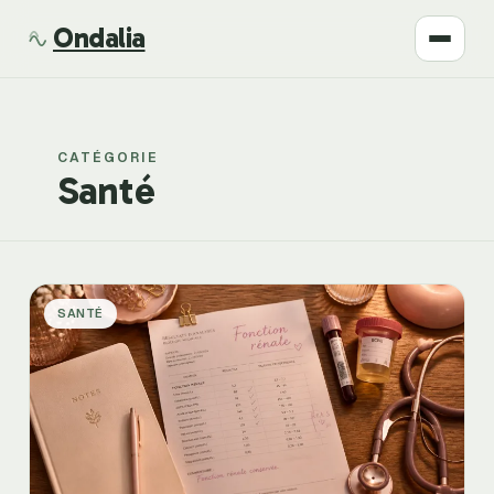
Ondalia
Santé
CATÉGORIE
Beauté
Santé
Développement
Mode
SANTÉ
Bien-être