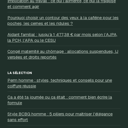
Implication au travail : ce qui l’alimente, ce qui la fragilise
et comment agir
Pourquoi choisir un contour des yeux à la caféine pour les
poches, les cernes et les ridules ?
Aidant familial : jusqu’à 1 477,38 € par mois selon l’AJPA,
la PCH, l’APA ou le CESU
Congé maternité au chômage : allocations suspendues, IJ
versées et droits reportés
LA SÉLECTION
Perm homme : styles, techniques et conseils pour une
coiffure réussie
Ça a été ta journée ou ça était : comment bien écrire la
formule
Style BCBG homme : 5 piliers pour maîtriser l'élégance
sans effort