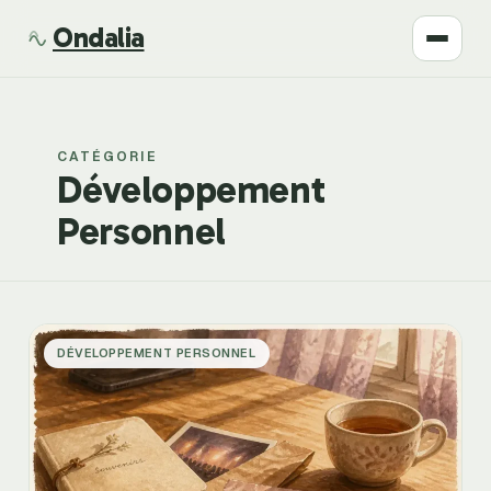
Ondalia
Santé
CATÉGORIE
Beauté
Développement
Personnel
Développement
Mode
Bien-être
DÉVELOPPEMENT PERSONNEL