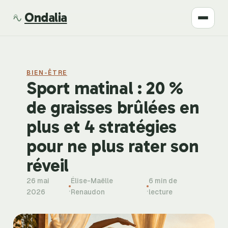
Ondalia
Santé
BIEN-ÊTRE
Beauté
Sport matinal : 20 %
de graisses brûlées en
Développement
plus et 4 stratégies
Mode
pour ne plus rater son
réveil
Bien-être
26 mai
Élise-Maëlle
6 min de
·
·
2026
Renaudon
lecture