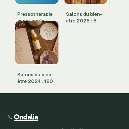
Pressothérapie
Salons du bien-
avant après :
être 2025 : 5
résultats, preuves
étapes clés pour
et précautions à
optimiser votre
connaître
visite et vos
découvertes
Salons du bien-
être 2024 : 120
exposants, 40
conférences et
les clés pour
réussir votre visite
Ondalia