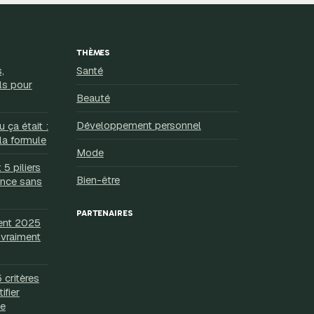
THÈMES
,
Santé
ls pour
Beauté
Développement personnel
 ça était :
la formule
Mode
5 piliers
Bien-être
ance sans
PARTENAIRES
ent 2025
 vraiment
 critères
ifier
ue