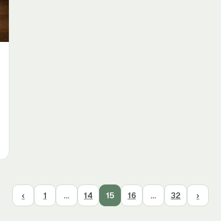
‹
1
…
14
15
16
…
32
›