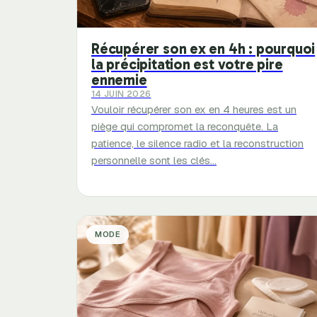
Récupérer son ex en 4h : pourquoi
la précipitation est votre pire
ennemie
14 JUIN 2026
Vouloir récupérer son ex en 4 heures est un
piège qui compromet la reconquête. La
patience, le silence radio et la reconstruction
personnelle sont les clés…
MODE