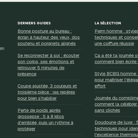
DERNIERS GUIDES
LA SÉLECTION
Bonne posture au bureau :
Perm homme : styles
écran à hauteur des yeux, dos
techniques et consei
soutenu et poignets alignés
une coiffure réussie
 en
Se reconnecter à soi : écouter
Ça a été ta journée ou
son corps, ses émotions et
comment bien écrire 
retrouver 5 minutes de
Style BCBG homme : 
présence
pour maîtriser l'élég
Coupe ajustée, 3 couleurs et
effort
troisième pièce : les repères
Journée du complim
pour bien s’habiller
comment la célébrer
Perte de poids après
sans clichés
grossesse : 5 à 8 kilos
Doudoune de luxe : 5
d’emblée, puis un rythme à
techniques pour ident
protéger
l'excellence thermiq