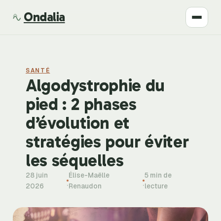
Ondalia
Santé
SANTÉ
Beauté
Algodystrophie du
pied : 2 phases
Développement
d’évolution et
Mode
stratégies pour éviter
les séquelles
Bien-être
28 juin
Élise-Maëlle
5 min de
·
·
2026
Renaudon
lecture