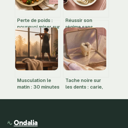
Perte de poids :
Réussir son
pourquoi miser sur
régime sans
30g de fibres et
frustration : 3
30 végétaux par
piliers
semaine ?
nutritionnels pour
transformer sa
silhouette
Musculation le
Tache noire sur
matin : 30 minutes
les dents : carie,
de réveil
tartre ou simple
articulaire pour
coloration ?
éviter les
blessures
Ondalia